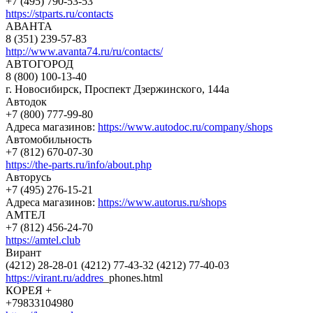
+7 (495) 790-53-53
https://stparts.ru/contacts
АВАНТА
8 (351) 239-57-83
http://www.avanta74.ru/ru/contacts/
АВТОГОРОД
8 (800) 100-13-40
г. Новосибирск, Проспект Дзержинского, 144а
Автодок
+7 (800) 777-99-80
Адреса магазинов:
https://www.autodoc.ru/company/shops
Автомобильность
+7 (812) 670-07-30
https://the-parts.ru/info/about.php
Авторусь
+7 (495) 276-15-21
Адреса магазинов:
https://www.autorus.ru/shops
АМТЕЛ
+7 (812) 456-24-70
https://amtel.club
Вирант
(4212) 28-28-01 (4212) 77-43-32 (4212) 77-40-03
https://virant.ru/addres
_phones.html
КОРЕЯ +
+79833104980