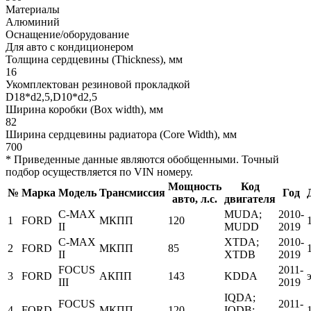
Материалы
Алюминий
Оснащение/оборудование
Для авто с кондиционером
Толщина сердцевины (Thickness), мм
16
Укомплектован резиновой прокладкой
D18*d2,5,D10*d2,5
Ширина коробки (Box width), мм
82
Ширина сердцевины радиатора (Core Width), мм
700
* Приведенные данные являются обобщенными. Точный
подбор осуществляется по VIN номеру.
Мощность
Код
№
Марка
Модель
Трансмиссия
Год
авто, л.с.
двигателя
C-MAX
MUDA;
2010-
1
FORD
МКПП
120
II
MUDD
2019
C-MAX
XTDA;
2010-
2
FORD
МКПП
85
II
XTDB
2019
FOCUS
2011-
3
FORD
АКПП
143
KDDA
III
2019
IQDA;
FOCUS
2011-
4
FORD
МКПП
120
IQDB;