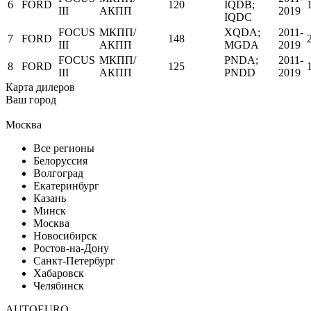
6
FORD
120
IQDB;
III
АКПП
2019
IQDC
FOCUS
МКПП/
XQDA;
2011-
7
FORD
148
III
АКПП
MGDA
2019
FOCUS
МКПП/
PNDA;
2011-
8
FORD
125
III
АКПП
PNDD
2019
Карта дилеров
Ваш город
Москва
Все регионы
Белоруссия
Волгоград
Екатеринбург
Казань
Минск
Москва
Новосибирск
Ростов-на-Дону
Санкт-Петербург
Хабаровск
Челябинск
AUTOEURO