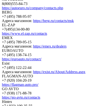
8(800)555-84-73
https://autoeuro.ru/company/contacts.php
BERG
+7 (495) 788-95-97
Адреса магазинов:
https://berg.ru/contacts/msk
EL-ZAP
+7(495)134-00-80
https://www.el-zap.ru/contacts
EMEX
+7 (495) 789-95-15
Адреса магазинов:
https://emex.ru/dealers
EUROAUTO
+7 (495) 138-74-15
https://euroauto.ru/contact/
Exist
+7 (495) 122-22-44
Адреса магазинов:
https://exist.ru/About/Address.aspx
FLAGMAN-AUTO
+7 (920) 104-20-19
https://flagman-auto.pro/
GO AVTO
+7 (938) 171-88-78
https://go-avto.ru/contacts
Hintex
+7 ( 933) 100-35-55