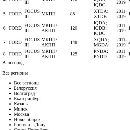
III
2019
IQDC
FOCUS
XTDA;
2011-
5
FORD
МКПП
85
III
XTDB
2019
IQDA;
FOCUS
МКПП/
2011-
6
FORD
120
IQDB;
III
АКПП
2019
IQDC
FOCUS
МКПП/
XQDA;
2011-
7
FORD
148
III
АКПП
MGDA
2019
FOCUS
МКПП/
PNDA;
2011-
8
FORD
125
III
АКПП
PNDD
2019
Ваш город
Все регионы
Все регионы
Белоруссия
Волгоград
Екатеринбург
Казань
Минск
Москва
Новосибирск
Ростов-на-Дону
Санкт-Петербург