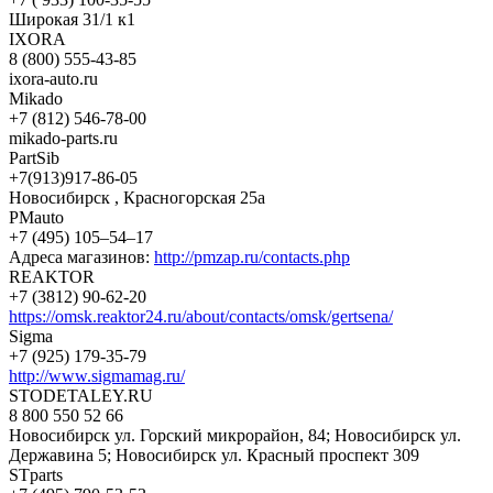
Широкая 31/1 к1
IXORA
8 (800) 555-43-85
ixora-auto.ru
Mikado
+7 (812) 546-78-00
mikado-parts.ru
PartSib
+7(913)917-86-05
Новосибирск , Красногорская 25а
PMauto
+7 (495) 105‒54‒17
Адреса магазинов:
http://pmzap.ru/contacts.php
REAKTOR
+7 (3812) 90-62-20
https://omsk.reaktor24.ru/about/contacts/omsk/gertsena/
Sigma
+7 (925) 179-35-79
http://www.sigmamag.ru/
STODETALEY.RU
8 800 550 52 66
Новосибирск ул. Горский микрорайон, 84; Новосибирск ул.
Державина 5; Новосибирск ул. Красный проспект 309
STparts