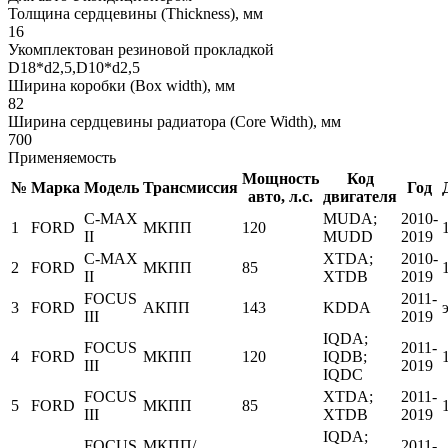
Толщина сердцевины (Thickness), мм
16
Укомплектован резиновой прокладкой
D18*d2,5,D10*d2,5
Ширина коробки (Box width), мм
82
Ширина сердцевины радиатора (Core Width), мм
700
Применяемость
Мощность
Код
№
Марка
Модель
Трансмиссия
Год
авто, л.с.
двигателя
C-MAX
MUDA;
2010-
1
FORD
МКПП
120
II
MUDD
2019
C-MAX
XTDA;
2010-
2
FORD
МКПП
85
II
XTDB
2019
FOCUS
2011-
3
FORD
АКПП
143
KDDA
III
2019
IQDA;
FOCUS
2011-
4
FORD
МКПП
120
IQDB;
III
2019
IQDC
FOCUS
XTDA;
2011-
5
FORD
МКПП
85
III
XTDB
2019
IQDA;
FOCUS
МКПП/
2011-