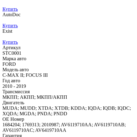
Купить
AutoDoc
Купить
Exist
Купить
Артикул
STC0001
Марка авто
FORD
Модель авто
C-MAX II; FOCUS III
Год авто
2010 - 2019
Трансмиссия
МКПП; АКПП; МКПП/АКПП
Двигатель
MUDA; MUDD; XTDA; XTDB; KDDA; IQDA; IQDB; IQDC;
XQDA; MGDA; PNDA; PNDD
OE Номер
1684204; 1769313; 2010987; AV6119710AA; AV6119710AB;
AV6119710AC; AV6419710AA
Гарантия