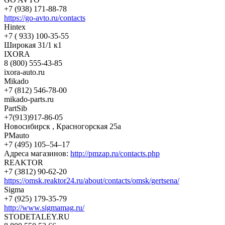
+7 (938) 171-88-78
https://go-avto.ru/contacts
Hintex
+7 ( 933) 100-35-55
Широкая 31/1 к1
IXORA
8 (800) 555-43-85
ixora-auto.ru
Mikado
+7 (812) 546-78-00
mikado-parts.ru
PartSib
+7(913)917-86-05
Новосибирск , Красногорская 25а
PMauto
+7 (495) 105‒54‒17
Адреса магазинов:
http://pmzap.ru/contacts.php
REAKTOR
+7 (3812) 90-62-20
https://omsk.reaktor24.ru/about/contacts/omsk/gertsena/
Sigma
+7 (925) 179-35-79
http://www.sigmamag.ru/
STODETALEY.RU