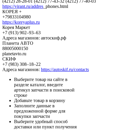
(4212) 28-28-01 (4212) 77-43-32 (4212) 77-40-03
https://virant.ru/addres
_phones.html
КОРЕЯ +
+79833104980
https://koreyaplus.ru
Корея Маркет
+7 (913) 902‒93‒63
Адреса магазинов: автоскиф.рф
Планета АВТО
88005000150
planetavto.ru
СКИФ
+7 (983) 308‒18‒22
Адреса магазинов:
https://autoskif.ru/contacts
Выберите товар на сайте в
разделе каталог, введите
артикул запчасти в поисковой
строке
Добавьте товар в корзину
Заполните данные в
предложенной форме для
покупки запчасти
Выберите удобный способ
доставки или пункт получения