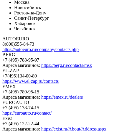
Москва
Новосибирск
Ростов-на-Дону
Санкт-Петербург
Хабаровск
Челябинск
AUTOEURO
8(800)555-84-73
https://autoeuro.ru/company/contacts.php
BERG
+7 (495) 788-95-97
Адреса магазинов:
https://berg.ru/contacts/msk
EL-ZAP
+7(495)134-00-80
https://www.el-zap.ru/contacts
EMEX
+7 (495) 789-95-15
Адреса магазинов:
https://emex.ru/dealers
EUROAUTO
+7 (495) 138-74-15
https://euroauto.ru/contact/
Exist
+7 (495) 122-22-44
Адреса магазинов:
https://exist.ru/About/Address.aspx