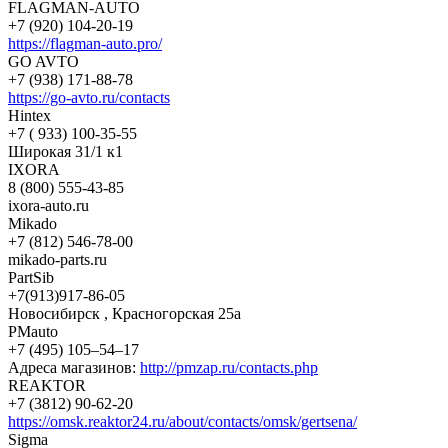
FLAGMAN-AUTO
+7 (920) 104-20-19
https://flagman-auto.pro/
GO AVTO
+7 (938) 171-88-78
https://go-avto.ru/contacts
Hintex
+7 ( 933) 100-35-55
Широкая 31/1 к1
IXORA
8 (800) 555-43-85
ixora-auto.ru
Mikado
+7 (812) 546-78-00
mikado-parts.ru
PartSib
+7(913)917-86-05
Новосибирск , Красногорская 25а
PMauto
+7 (495) 105‒54‒17
Адреса магазинов:
http://pmzap.ru/contacts.php
REAKTOR
+7 (3812) 90-62-20
https://omsk.reaktor24.ru/about/contacts/omsk/gertsena/
Sigma