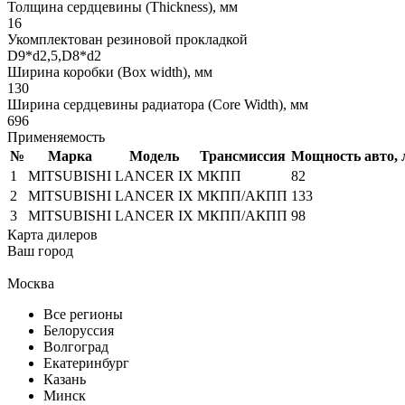
Толщина сердцевины (Thickness), мм
16
Укомплектован резиновой прокладкой
D9*d2,5,D8*d2
Ширина коробки (Box width), мм
130
Ширина сердцевины радиатора (Core Width), мм
696
Применяемость
№
Марка
Модель
Трансмиссия
Мощность авто, л
1
MITSUBISHI
LANCER IX
МКПП
82
2
MITSUBISHI
LANCER IX
МКПП/АКПП
133
3
MITSUBISHI
LANCER IX
МКПП/АКПП
98
Карта дилеров
Ваш город
Москва
Все регионы
Белоруссия
Волгоград
Екатеринбург
Казань
Минск