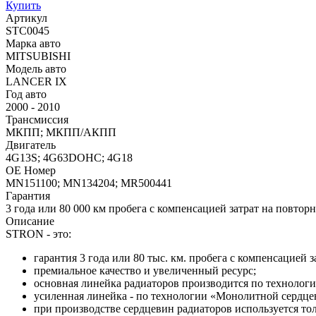
Купить
Артикул
STC0045
Марка авто
MITSUBISHI
Модель авто
LANCER IX
Год авто
2000 - 2010
Трансмиссия
МКПП; МКПП/АКПП
Двигатель
4G13S; 4G63DOHC; 4G18
OE Номер
MN151100; MN134204; MR500441
Гарантия
3 года или 80 000 км пробега с компенсацией затрат на повтор
Описание
STRON - это:
гарантия 3 года или 80 тыс. км. пробега с компенсацией 
премиальное качество и увеличенный ресурс;
основная линейка радиаторов производится по технологи
усиленная линейка - по технологии «Монолитной сердцев
при производстве сердцевин радиаторов используется т