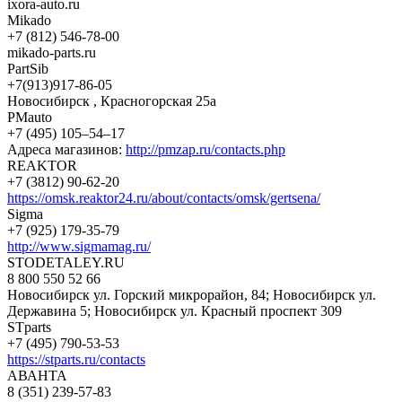
ixora-auto.ru
Mikado
+7 (812) 546-78-00
mikado-parts.ru
PartSib
+7(913)917-86-05
Новосибирск , Красногорская 25а
PMauto
+7 (495) 105‒54‒17
Адреса магазинов:
http://pmzap.ru/contacts.php
REAKTOR
+7 (3812) 90-62-20
https://omsk.reaktor24.ru/about/contacts/omsk/gertsena/
Sigma
+7 (925) 179-35-79
http://www.sigmamag.ru/
STODETALEY.RU
8 800 550 52 66
Новосибирск ул. Горский микрорайон, 84; Новосибирск ул.
Державина 5; Новосибирск ул. Красный проспект 309
STparts
+7 (495) 790-53-53
https://stparts.ru/contacts
АВАНТА
8 (351) 239-57-83