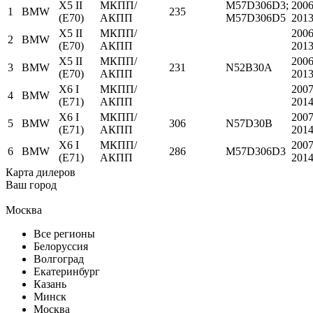
X5 II
МКПП/
M57D306D3;
2006
1
BMW
235
(E70)
АКПП
M57D306D5
201
X5 II
МКПП/
2006
2
BMW
(E70)
АКПП
201
X5 II
МКПП/
2006
3
BMW
231
N52B30A
(E70)
АКПП
201
X6 I
МКПП/
2007
4
BMW
(E71)
АКПП
201
X6 I
МКПП/
2007
5
BMW
306
N57D30B
(E71)
АКПП
201
X6 I
МКПП/
2007
6
BMW
286
M57D306D3
(E71)
АКПП
201
Карта дилеров
Ваш город
Москва
Все регионы
Белоруссия
Волгоград
Екатеринбург
Казань
Минск
Москва