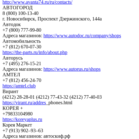
http://www.avanta74.ru/ru/contacts/
АВТОГОРОД
8 (800) 100-13-40
г. Новосибирск, Проспект Дзержинского, 144а
Автодок
+7 (800) 777-99-80
Адреса магазинов:
https://www.autodoc.ru/company/shops
Автомобильность
+7 (812) 670-07-30
https://the-parts.ru/info/about.php
Авторусь
+7 (495) 276-15-21
Адреса магазинов:
https://www.autorus.ru/shops
АМТЕЛ
+7 (812) 456-24-70
https://amtel.club
Вирант
(4212) 28-28-01 (4212) 77-43-32 (4212) 77-40-03
https://virant.ru/addres
_phones.html
КОРЕЯ +
+79833104980
https://koreyaplus.ru
Корея Маркет
+7 (913) 902‒93‒63
Адреса магазинов: автоскиф.рф