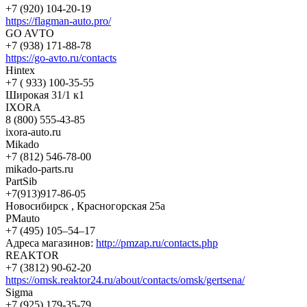
+7 (920) 104-20-19
https://flagman-auto.pro/
GO AVTO
+7 (938) 171-88-78
https://go-avto.ru/contacts
Hintex
+7 ( 933) 100-35-55
Широкая 31/1 к1
IXORA
8 (800) 555-43-85
ixora-auto.ru
Mikado
+7 (812) 546-78-00
mikado-parts.ru
PartSib
+7(913)917-86-05
Новосибирск , Красногорская 25а
PMauto
+7 (495) 105‒54‒17
Адреса магазинов:
http://pmzap.ru/contacts.php
REAKTOR
+7 (3812) 90-62-20
https://omsk.reaktor24.ru/about/contacts/omsk/gertsena/
Sigma
+7 (925) 179-35-79