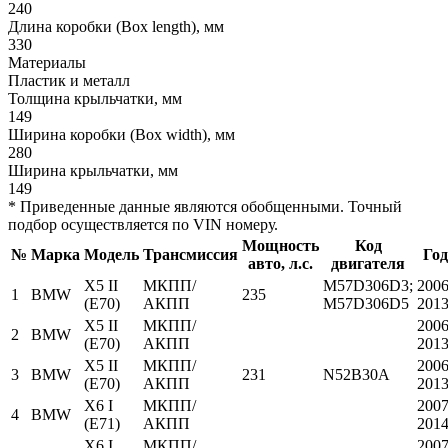
240
Длина коробки (Box length), мм
330
Материалы
Пластик и металл
Толщина крыльчатки, мм
149
Ширина коробки (Box width), мм
280
Ширина крыльчатки, мм
149
* Приведенные данные являются обобщенными. Точный
подбор осуществляется по VIN номеру.
Мощность
Код
№
Марка
Модель
Трансмиссия
Год
авто, л.с.
двигателя
X5 II
МКПП/
M57D306D3;
2006
1
BMW
235
(E70)
АКПП
M57D306D5
201
X5 II
МКПП/
2006
2
BMW
(E70)
АКПП
201
X5 II
МКПП/
2006
3
BMW
231
N52B30A
(E70)
АКПП
201
X6 I
МКПП/
2007
4
BMW
(E71)
АКПП
201
X6 I
МКПП/
2007