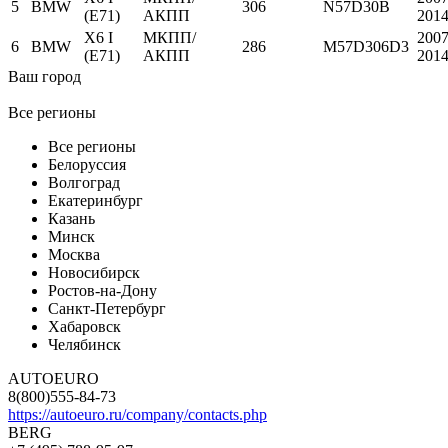
5
BMW
306
N57D30B
(E71)
АКПП
201
X6 I
МКПП/
2007
6
BMW
286
M57D306D3
(E71)
АКПП
201
Ваш город
Все регионы
Все регионы
Белоруссия
Волгоград
Екатеринбург
Казань
Минск
Москва
Новосибирск
Ростов-на-Дону
Санкт-Петербург
Хабаровск
Челябинск
AUTOEURO
8(800)555-84-73
https://autoeuro.ru/company/contacts.php
BERG