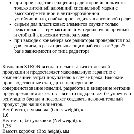
при производстве сердцевин радиаторов используется
только литейный алюминий специальной марки с
высокогерметичной и антикоррозионной
устойчивостью, спайка производится в аргоновой среде;
сырьем для пластиковых элементов служит только
реактопласт – термоактивный материал очень прочный
и стойкий к высоким температурам;
при выходе с конвейера все радиаторы проверяются под
давлением, в разы превышающим рабочее - от 3 до 25
bar в зависимости от типа радиатора.
Компания STRON всегда отвечает за качество своей
продукции и предоставляет максимальную гарантию с
компенсацией затрат покупателю в случае брака. Высокие
производственные стандарты, непрерывное
совершенствование изделий, разработка и внедрение методик
предупреждения дефектов – все это подкрепляет безупречную
репутацию бренда и позволяет создавать исключительный
продукт для наших клиентов.
Вес брутто, в упаковке (Gross weight), кг
1,6
Вес нетто, без упаковки (Net weight), кг
1,36
Высота коробки (Box height), мм