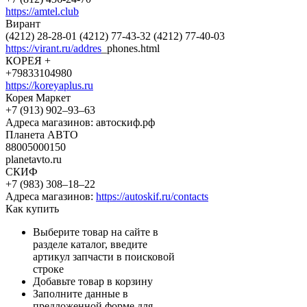
https://amtel.club
Вирант
(4212) 28-28-01 (4212) 77-43-32 (4212) 77-40-03
https://virant.ru/addres
_phones.html
КОРЕЯ +
+79833104980
https://koreyaplus.ru
Корея Маркет
+7 (913) 902‒93‒63
Адреса магазинов: автоскиф.рф
Планета АВТО
88005000150
planetavto.ru
СКИФ
+7 (983) 308‒18‒22
Адреса магазинов:
https://autoskif.ru/contacts
Как купить
Выберите товар на сайте в
разделе каталог, введите
артикул запчасти в поисковой
строке
Добавьте товар в корзину
Заполните данные в
предложенной форме для