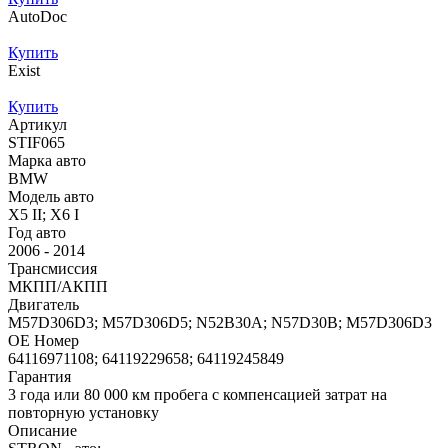
AutoDoc
Купить
Exist
Купить
Артикул
STIF065
Марка авто
BMW
Модель авто
X5 II; X6 I
Год авто
2006 - 2014
Трансмиссия
МКПП/АКПП
Двигатель
M57D306D3; M57D306D5; N52B30A; N57D30B; M57D306D3
OE Номер
64116971108; 64119229658; 64119245849
Гарантия
3 года или 80 000 км пробега с компенсацией затрат на
повторную установку
Описание