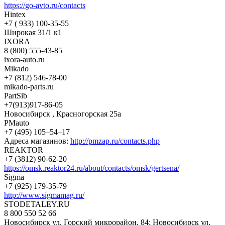
https://go-avto.ru/contacts
Hintex
+7 ( 933) 100-35-55
Широкая 31/1 к1
IXORA
8 (800) 555-43-85
ixora-auto.ru
Mikado
+7 (812) 546-78-00
mikado-parts.ru
PartSib
+7(913)917-86-05
Новосибирск , Красногорская 25а
PMauto
+7 (495) 105‒54‒17
Адреса магазинов:
http://pmzap.ru/contacts.php
REAKTOR
+7 (3812) 90-62-20
https://omsk.reaktor24.ru/about/contacts/omsk/gertsena/
Sigma
+7 (925) 179-35-79
http://www.sigmamag.ru/
STODETALEY.RU
8 800 550 52 66
Новосибирск ул. Горский микрорайон, 84; Новосибирск ул.