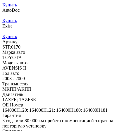
Купить
AutoDoc
Купить
Exist
Купить
Артикул
STR0170
Марка авто
TOYOTA
Модель авто
AVENSIS II
Год авто
2003 - 2009
Трансмиссия
МКПП/АКПП
Двигатель
1AZFE; 1AZFSE
OE Номер
164000H120; 164000H121; 164000H180; 164000H181
Гарантия
3 года или 80 000 км пробега с компенсацией затрат на
повторную установку