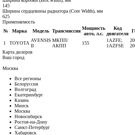
Ширина коробки (Box width), мм
145
Ширина сердцевины радиатора (Core Width), мм
625
Применяемость
Мощность
Код
№
Марка
Модель
Трансмиссия
Г
авто, л.с.
двигателя
AVENSIS
МКПП/
1AZFE;
20
1
TOYOTA
155
II
АКПП
1AZFSE
20
Карта дилеров
Ваш город
Москва
Все регионы
Белоруссия
Волгоград
Екатеринбург
Казань
Минск
Москва
Новосибирск
Ростов-на-Дону
Санкт-Петербург
Хабаровск