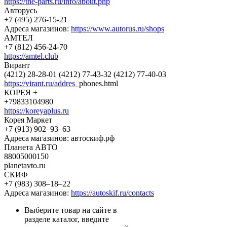
https://the-parts.ru/info/about.php
Авторусь
+7 (495) 276-15-21
Адреса магазинов:
https://www.autorus.ru/shops
АМТЕЛ
+7 (812) 456-24-70
https://amtel.club
Вирант
(4212) 28-28-01 (4212) 77-43-32 (4212) 77-40-03
https://virant.ru/addres
_phones.html
КОРЕЯ +
+79833104980
https://koreyaplus.ru
Корея Маркет
+7 (913) 902‒93‒63
Адреса магазинов: автоскиф.рф
Планета АВТО
88005000150
planetavto.ru
СКИФ
+7 (983) 308‒18‒22
Адреса магазинов:
https://autoskif.ru/contacts
Выберите товар на сайте в
разделе каталог, введите