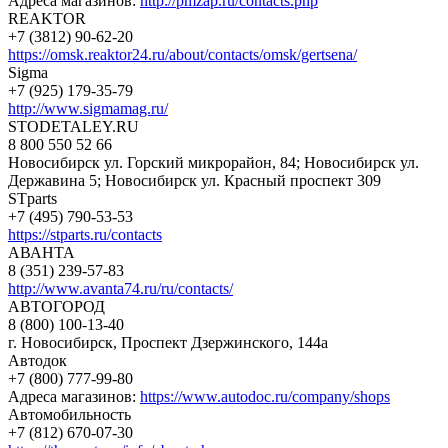
Адреса магазинов:
http://pmzap.ru/contacts.php
REAKTOR
+7 (3812) 90-62-20
https://omsk.reaktor24.ru/about/contacts/omsk/gertsena/
Sigma
+7 (925) 179-35-79
http://www.sigmamag.ru/
STODETALEY.RU
8 800 550 52 66
Новосибирск ул. Горский микрорайон, 84; Новосибирск ул.
Державина 5; Новосибирск ул. Красный проспект 309
STparts
+7 (495) 790-53-53
https://stparts.ru/contacts
АВАНТА
8 (351) 239-57-83
http://www.avanta74.ru/ru/contacts/
АВТОГОРОД
8 (800) 100-13-40
г. Новосибирск, Проспект Дзержинского, 144а
Автодок
+7 (800) 777-99-80
Адреса магазинов:
https://www.autodoc.ru/company/shops
Автомобильность
+7 (812) 670-07-30