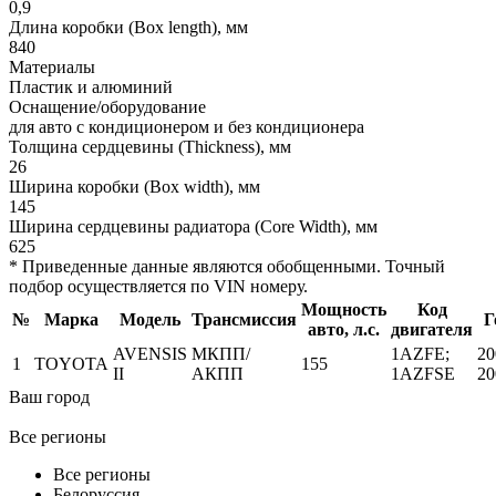
0,9
Длина коробки (Box length), мм
840
Материалы
Пластик и алюминий
Оснащение/оборудование
для авто с кондиционером и без кондиционера
Толщина сердцевины (Thickness), мм
26
Ширина коробки (Box width), мм
145
Ширина сердцевины радиатора (Core Width), мм
625
* Приведенные данные являются обобщенными. Точный
подбор осуществляется по VIN номеру.
Мощность
Код
№
Марка
Модель
Трансмиссия
Г
авто, л.с.
двигателя
AVENSIS
МКПП/
1AZFE;
20
1
TOYOTA
155
II
АКПП
1AZFSE
20
Ваш город
Все регионы
Все регионы
Белоруссия