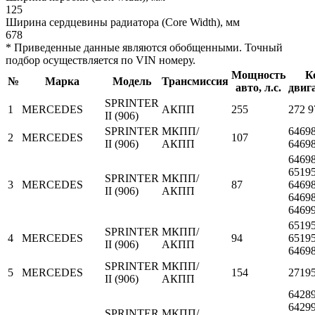
125
Ширина сердцевины радиатора (Core Width), мм
678
* Приведенные данные являются обобщенными. Точный
подбор осуществляется по VIN номеру.
Мощность
К
№
Марка
Модель
Трансмиссия
авто, л.с.
двиг
SPRINTER
1
MERCEDES
АКПП
255
272 9
II (906)
SPRINTER
МКПП/
64698
2
MERCEDES
107
II (906)
АКПП
6469
64698
65195
SPRINTER
МКПП/
3
MERCEDES
87
64698
II (906)
АКПП
64698
6469
65195
SPRINTER
МКПП/
4
MERCEDES
94
65195
II (906)
АКПП
6469
SPRINTER
МКПП/
5
MERCEDES
154
2719
II (906)
АКПП
64289
64299
SPRINTER
МКПП/