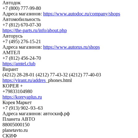
Автодок
+7 (800) 777-99-80
Адреса магазинов:
https://www.autodoc.ru/company/shops
Автомобильность
+7 (812) 670-07-30
https://the-parts.ru/info/about.php
Авторусь
+7 (495) 276-15-21
Адреса магазинов:
https://www.autorus.ru/shops
АМТЕЛ
+7 (812) 456-24-70
https://amtel.club
Вирант
(4212) 28-28-01 (4212) 77-43-32 (4212) 77-40-03
https://virant.ru/addres
_phones.html
КОРЕЯ +
+79833104980
https://koreyaplus.ru
Корея Маркет
+7 (913) 902‒93‒63
Адреса магазинов: автоскиф.рф
Планета АВТО
88005000150
planetavto.ru
СКИФ