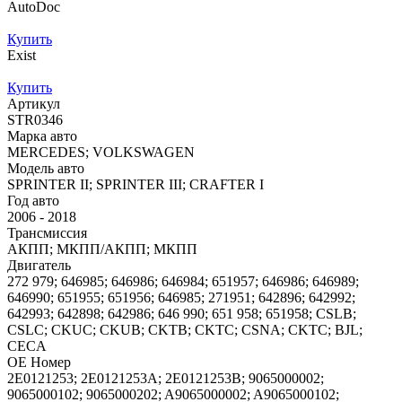
AutoDoc
Купить
Exist
Купить
Артикул
STR0346
Марка авто
MERCEDES; VOLKSWAGEN
Модель авто
SPRINTER II; SPRINTER III; CRAFTER I
Год авто
2006 - 2018
Трансмиссия
АКПП; МКПП/АКПП; МКПП
Двигатель
272 979; 646985; 646986; 646984; 651957; 646986; 646989;
646990; 651955; 651956; 646985; 271951; 642896; 642992;
642993; 642898; 642986; 646 990; 651 958; 651958; CSLB;
CSLC; CKUC; CKUB; CKTB; CKTC; CSNA; CKTC; BJL;
CECA
OE Номер
2E0121253; 2E0121253A; 2E0121253B; 9065000002;
9065000102; 9065000202; A9065000002; A9065000102;