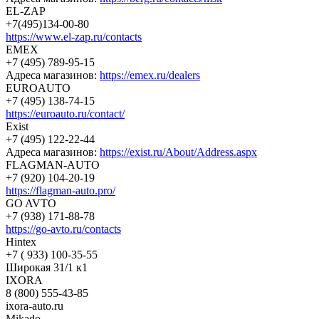
EL-ZAP
+7(495)134-00-80
https://www.el-zap.ru/contacts
EMEX
+7 (495) 789-95-15
Адреса магазинов:
https://emex.ru/dealers
EUROAUTO
+7 (495) 138-74-15
https://euroauto.ru/contact/
Exist
+7 (495) 122-22-44
Адреса магазинов:
https://exist.ru/About/Address.aspx
FLAGMAN-AUTO
+7 (920) 104-20-19
https://flagman-auto.pro/
GO AVTO
+7 (938) 171-88-78
https://go-avto.ru/contacts
Hintex
+7 ( 933) 100-35-55
Широкая 31/1 к1
IXORA
8 (800) 555-43-85
ixora-auto.ru
Mikado