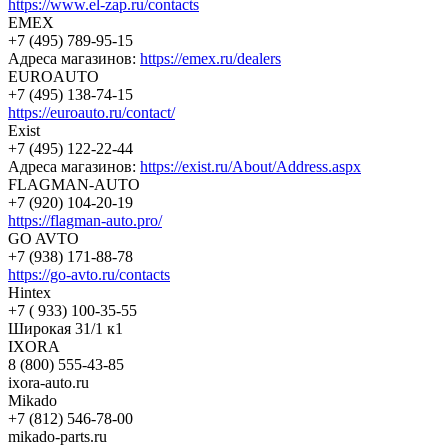
https://www.el-zap.ru/contacts
EMEX
+7 (495) 789-95-15
Адреса магазинов:
https://emex.ru/dealers
EUROAUTO
+7 (495) 138-74-15
https://euroauto.ru/contact/
Exist
+7 (495) 122-22-44
Адреса магазинов:
https://exist.ru/About/Address.aspx
FLAGMAN-AUTO
+7 (920) 104-20-19
https://flagman-auto.pro/
GO AVTO
+7 (938) 171-88-78
https://go-avto.ru/contacts
Hintex
+7 ( 933) 100-35-55
Широкая 31/1 к1
IXORA
8 (800) 555-43-85
ixora-auto.ru
Mikado
+7 (812) 546-78-00
mikado-parts.ru