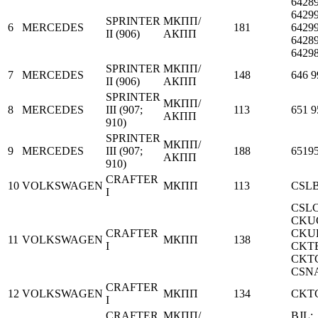
64289
64299
SPRINTER
МКПП/
6
MERCEDES
181
64299
II (906)
АКПП
64289
6429
SPRINTER
МКПП/
7
MERCEDES
148
646 9
II (906)
АКПП
SPRINTER
МКПП/
8
MERCEDES
III (907;
113
651 9
АКПП
910)
SPRINTER
МКПП/
9
MERCEDES
III (907;
188
6519
АКПП
910)
CRAFTER
10
VOLKSWAGEN
МКПП
113
CSL
I
CSLC
CKU
CRAFTER
CKU
11
VOLKSWAGEN
МКПП
138
I
CKT
CKT
CSN
CRAFTER
12
VOLKSWAGEN
МКПП
134
CKT
I
CRAFTER
МКПП/
BJL;