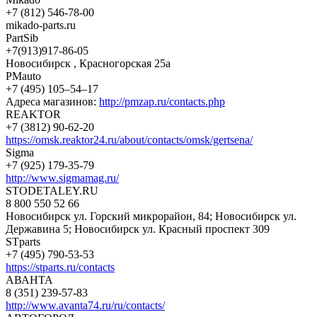
+7 (812) 546-78-00
mikado-parts.ru
PartSib
+7(913)917-86-05
Новосибирск , Красногорская 25а
PMauto
+7 (495) 105‒54‒17
Адреса магазинов:
http://pmzap.ru/contacts.php
REAKTOR
+7 (3812) 90-62-20
https://omsk.reaktor24.ru/about/contacts/omsk/gertsena/
Sigma
+7 (925) 179-35-79
http://www.sigmamag.ru/
STODETALEY.RU
8 800 550 52 66
Новосибирск ул. Горский микрорайон, 84; Новосибирск ул.
Державина 5; Новосибирск ул. Красный проспект 309
STparts
+7 (495) 790-53-53
https://stparts.ru/contacts
АВАНТА
8 (351) 239-57-83
http://www.avanta74.ru/ru/contacts/