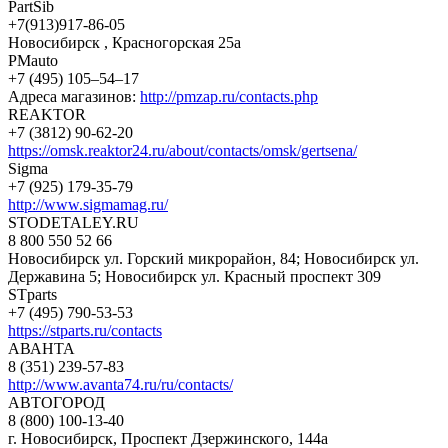
PartSib
+7(913)917-86-05
Новосибирск , Красногорская 25а
PMauto
+7 (495) 105‒54‒17
Адреса магазинов:
http://pmzap.ru/contacts.php
REAKTOR
+7 (3812) 90-62-20
https://omsk.reaktor24.ru/about/contacts/omsk/gertsena/
Sigma
+7 (925) 179-35-79
http://www.sigmamag.ru/
STODETALEY.RU
8 800 550 52 66
Новосибирск ул. Горский микрорайон, 84; Новосибирск ул.
Державина 5; Новосибирск ул. Красный проспект 309
STparts
+7 (495) 790-53-53
https://stparts.ru/contacts
АВАНТА
8 (351) 239-57-83
http://www.avanta74.ru/ru/contacts/
АВТОГОРОД
8 (800) 100-13-40
г. Новосибирск, Проспект Дзержинского, 144а