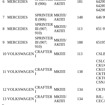
6
MERCEDES
181
64299
II (906)
АКПП
64289
6429
SPRINTER
МКПП/
7
MERCEDES
148
646 9
II (906)
АКПП
SPRINTER
МКПП/
8
MERCEDES
III (907;
113
651 9
АКПП
910)
SPRINTER
МКПП/
9
MERCEDES
III (907;
188
6519
АКПП
910)
CRAFTER
10
VOLKSWAGEN
МКПП
113
CSL
I
CSLC
CKU
CRAFTER
CKU
11
VOLKSWAGEN
МКПП
138
I
CKT
CKT
CSN
CRAFTER
12
VOLKSWAGEN
МКПП
134
CKT
I
CRAFTER
МКПП/
BJL;
13
VOLKSWAGEN
134
I
АКПП
CEC