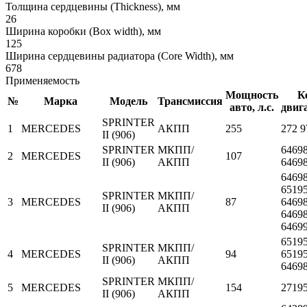
Толщина сердцевины (Thickness), мм
26
Ширина коробки (Box width), мм
125
Ширина сердцевины радиатора (Core Width), мм
678
Применяемость
Мощность
К
№
Марка
Модель
Трансмиссия
авто, л.с.
двиг
SPRINTER
1
MERCEDES
АКПП
255
272 9
II (906)
SPRINTER
МКПП/
64698
2
MERCEDES
107
II (906)
АКПП
6469
64698
65195
SPRINTER
МКПП/
3
MERCEDES
87
64698
II (906)
АКПП
64698
6469
65195
SPRINTER
МКПП/
4
MERCEDES
94
65195
II (906)
АКПП
6469
SPRINTER
МКПП/
5
MERCEDES
154
2719
II (906)
АКПП