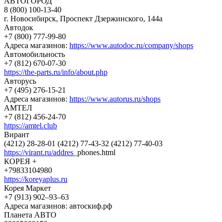
АВТОГОРОД
8 (800) 100-13-40
г. Новосибирск, Проспект Дзержинского, 144а
Автодок
+7 (800) 777-99-80
Адреса магазинов:
https://www.autodoc.ru/company/shops
Автомобильность
+7 (812) 670-07-30
https://the-parts.ru/info/about.php
Авторусь
+7 (495) 276-15-21
Адреса магазинов:
https://www.autorus.ru/shops
АМТЕЛ
+7 (812) 456-24-70
https://amtel.club
Вирант
(4212) 28-28-01 (4212) 77-43-32 (4212) 77-40-03
https://virant.ru/addres
_phones.html
КОРЕЯ +
+79833104980
https://koreyaplus.ru
Корея Маркет
+7 (913) 902‒93‒63
Адреса магазинов: автоскиф.рф
Планета АВТО