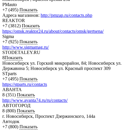
PMauto
+7 (495)
Показать
Адреса магазинов:
http://pmzap.ru/contacts.php
REAKTOR
+7 (3812)
Показать
https://omsk.reaktor24.ru/about/contacts/omsk/gertsena/
Sigma
+7 (925)
Показать
http://www.sigmamag.ru/
STODETALEY.RU
8
Показать
Новосибирск ул. Горский микрорайон, 84; Новосибирск ул.
Державина 5; Новосибирск ул. Красный проспект 309
STparts
+7 (495)
Показать
https://stparts.ru/contacts
АВАНТА
8 (351)
Показать
http://www.avanta74.ru/ru/contacts/
АВТОГОРОД
8 (800)
Показать
г. Новосибирск, Проспект Дзержинского, 144а
Автодок
+7 (800)
Показать