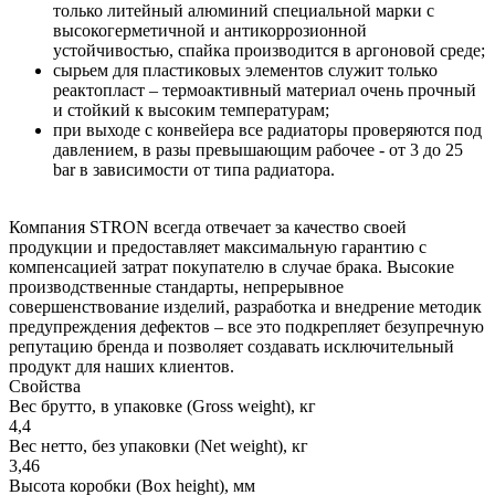
только литейный алюминий специальной марки с
высокогерметичной и антикоррозионной
устойчивостью, спайка производится в аргоновой среде;
сырьем для пластиковых элементов служит только
реактопласт – термоактивный материал очень прочный
и стойкий к высоким температурам;
при выходе с конвейера все радиаторы проверяются под
давлением, в разы превышающим рабочее - от 3 до 25
bar в зависимости от типа радиатора.
Компания STRON всегда отвечает за качество своей
продукции и предоставляет максимальную гарантию с
компенсацией затрат покупателю в случае брака. Высокие
производственные стандарты, непрерывное
совершенствование изделий, разработка и внедрение методик
предупреждения дефектов – все это подкрепляет безупречную
репутацию бренда и позволяет создавать исключительный
продукт для наших клиентов.
Свойства
Вес брутто, в упаковке (Gross weight), кг
4,4
Вес нетто, без упаковки (Net weight), кг
3,46
Высота коробки (Box height), мм