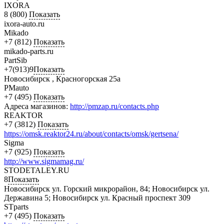
IXORA
8 (800)
Показать
ixora-auto.ru
Mikado
+7 (812)
Показать
mikado-parts.ru
PartSib
+7(913)9
Показать
Новосибирск , Красногорская 25а
PMauto
+7 (495)
Показать
Адреса магазинов:
http://pmzap.ru/contacts.php
REAKTOR
+7 (3812)
Показать
https://omsk.reaktor24.ru/about/contacts/omsk/gertsena/
Sigma
+7 (925)
Показать
http://www.sigmamag.ru/
STODETALEY.RU
8
Показать
Новосибирск ул. Горский микрорайон, 84; Новосибирск ул.
Державина 5; Новосибирск ул. Красный проспект 309
STparts
+7 (495)
Показать