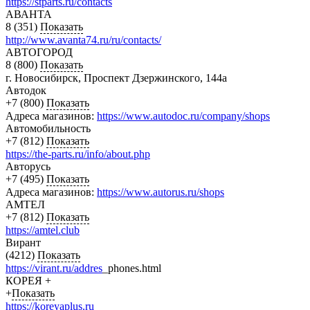
https://stparts.ru/contacts
АВАНТА
8 (351)
Показать
http://www.avanta74.ru/ru/contacts/
АВТОГОРОД
8 (800)
Показать
г. Новосибирск, Проспект Дзержинского, 144а
Автодок
+7 (800)
Показать
Адреса магазинов:
https://www.autodoc.ru/company/shops
Автомобильность
+7 (812)
Показать
https://the-parts.ru/info/about.php
Авторусь
+7 (495)
Показать
Адреса магазинов:
https://www.autorus.ru/shops
АМТЕЛ
+7 (812)
Показать
https://amtel.club
Вирант
(4212)
Показать
https://virant.ru/addres
_phones.html
КОРЕЯ +
+
Показать
https://koreyaplus.ru