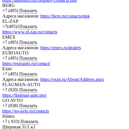
https://autoeuro.ru/company/contacts.php
BERG
+7 (495)
Показать
Адреса магазинов:
https://berg.ru/contacts/msk
EL-ZAP
+7(495)1
Показать
https://www.el-zap.ru/contacts
EMEX
+7 (495)
Показать
Адреса магазинов:
https://emex.ru/dealers
EUROAUTO
+7 (495)
Показать
https://euroauto.ru/contact/
Exist
+7 (495)
Показать
Адреса магазинов:
https://exist.ru/About/Address.aspx
FLAGMAN-AUTO
+7 (920)
Показать
https://flagman-auto.pro/
GO AVTO
+7 (938)
Показать
https://go-avto.ru/contacts
Hintex
+7 ( 933)
Показать
Широкая 31/1 к1