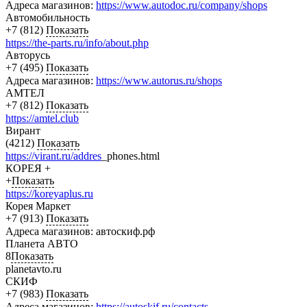
Адреса магазинов:
https://www.autodoc.ru/company/shops
Автомобильность
+7 (812)
Показать
https://the-parts.ru/info/about.php
Авторусь
+7 (495)
Показать
Адреса магазинов:
https://www.autorus.ru/shops
АМТЕЛ
+7 (812)
Показать
https://amtel.club
Вирант
(4212)
Показать
https://virant.ru/addres
_phones.html
КОРЕЯ +
+
Показать
https://koreyaplus.ru
Корея Маркет
+7 (913)
Показать
Адреса магазинов: автоскиф.рф
Планета АВТО
8
Показать
planetavto.ru
СКИФ
+7 (983)
Показать
Адреса магазинов:
https://autoskif.ru/contacts