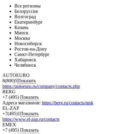
Все регионы
Белоруссия
Волгоград
Екатеринбург
Казань
Минск
Москва
Новосибирск
Ростов-на-Дону
Санкт-Петербург
Хабаровск
Челябинск
AUTOEURO
8(800)5
Показать
https://autoeuro.ru/company/contacts.php
BERG
+7 (495)
Показать
Адреса магазинов:
https://berg.ru/contacts/msk
EL-ZAP
+7(495)1
Показать
https://www.el-zap.ru/contacts
EMEX
+7 (495)
Показать