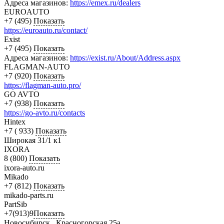
Адреса магазинов:
https://emex.ru/dealers
EUROAUTO
+7 (495)
Показать
https://euroauto.ru/contact/
Exist
+7 (495)
Показать
Адреса магазинов:
https://exist.ru/About/Address.aspx
FLAGMAN-AUTO
+7 (920)
Показать
https://flagman-auto.pro/
GO AVTO
+7 (938)
Показать
https://go-avto.ru/contacts
Hintex
+7 ( 933)
Показать
Широкая 31/1 к1
IXORA
8 (800)
Показать
ixora-auto.ru
Mikado
+7 (812)
Показать
mikado-parts.ru
PartSib
+7(913)9
Показать
Новосибирск , Красногорская 25а