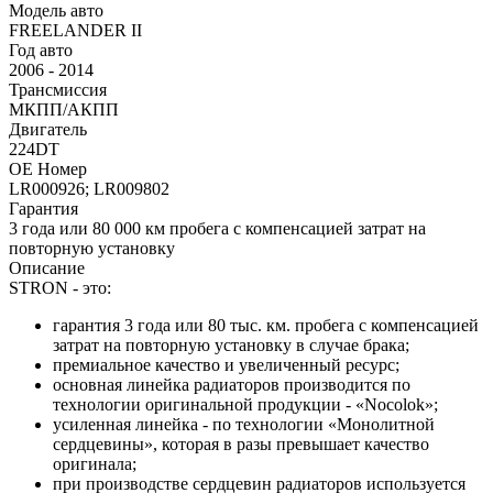
Модель авто
FREELANDER II
Год авто
2006 - 2014
Трансмиссия
МКПП/АКПП
Двигатель
224DT
OE Номер
LR000926; LR009802
Гарантия
3 года или 80 000 км пробега с компенсацией затрат на
повторную установку
Описание
STRON - это:
гарантия 3 года или 80 тыс. км. пробега с компенсацией
затрат на повторную установку в случае брака;
премиальное качество и увеличенный ресурс;
основная линейка радиаторов производится по
технологии оригинальной продукции - «Nocolok»;
усиленная линейка - по технологии «Монолитной
сердцевины», которая в разы превышает качество
оригинала;
при производстве сердцевин радиаторов используется