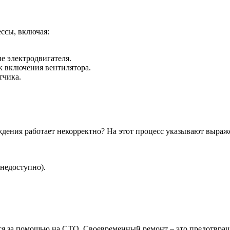
ссы, включая:
е электродвигателя.
 включения вентилятора.
тчика.
аждения работает некорректно? На этот процесс указывают выра
недоступно).
я за помощью на СТО. Своевременный ремонт – это предотвраще