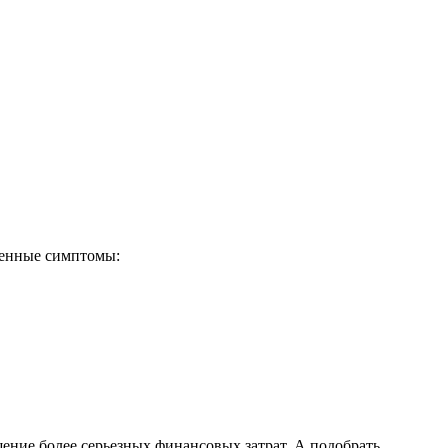
женные симптомы:
ние более серьезных финансовых затрат. А подобрать